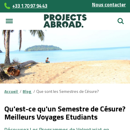
Nous contacter
+33 1 70 97 94 43
Reche
Accueil
Blog
Que sont les Semestres de Césure?
Qu'est-ce qu'un Semestre de Césure?
Meilleurs Voyages Etudiants
Découvrez Les Programmes de Volontariat en