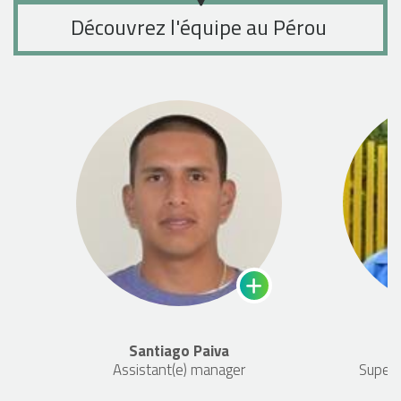
Découvrez l'équipe au Pérou
Santiago Paiva
Y
Assistant(e) manager
Superv