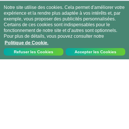
Notre site utilise des cookies. Cela permet d'améliorer votre
expérience et la rendre plus adaptée à vos intérêts et, par
exemple, vous proposer des publicités personnalisées.
Certains de ces cookies sont indispensables pour le
fonctionnement de notre site et d’autres sont optionnels.
Pour plus de détails, vous pouvez consulter notre
Politique de Cookie.
Refuser les Cookies
Accepter les Cookies
Etapes suivantes
Choisir un projet
Sécurité & accompagnement
Votre sécurité est notre priorité. Nous avons mis en place
de nombreuses procédures et systèmes pour vous assurer
le soutien dont vous avez besoin pour profiter de votre
voyage en toute sérénité. Notre équipe Projects Abroad