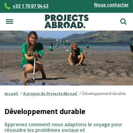
Nous contacter
+33 1 70 97 94 43
Reche
Accueil
A propos de Projects Abroad
Développement durable
Développement durable
Apprenez comment nous adaptons le voyage pour
résoudre les problèmes sociaux et