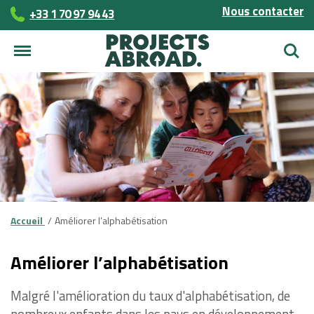
Nous contacter
+33 1 70 97 94 43
Reche
Accueil
Améliorer l’alphabétisation
Améliorer l’alphabétisation
Malgré l'amélioration du taux d'alphabétisation, de
nombreux enfants dans les pays en développement