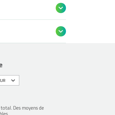


e
 total. Des moyens de
bles.