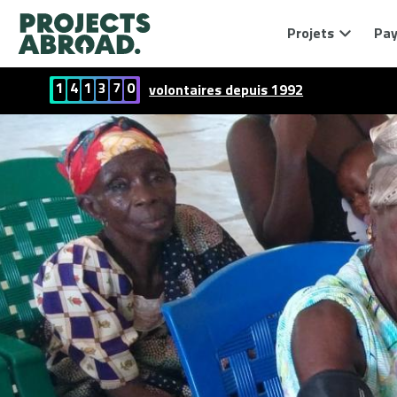
Projets
Pay
1
4
1
3
7
0
volontaires depuis 1992