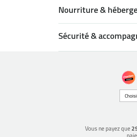
Nourriture & héber
Sécurité & accompa
Chois
Vous ne payez que
2
paie