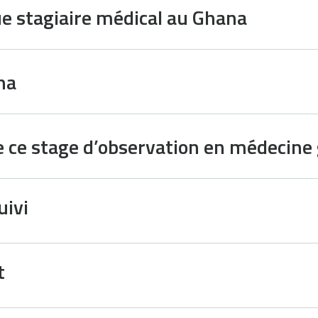
ue stagiaire médical au Ghana
na
de ce stage d’observation en médecine
uivi
t