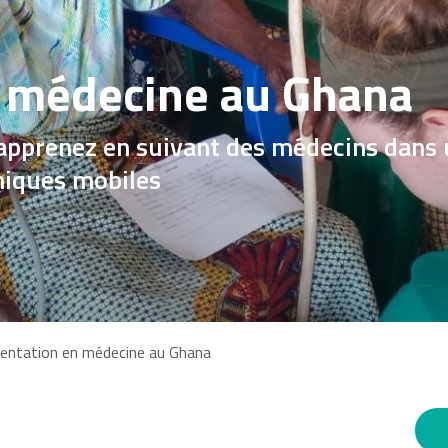
n médecine au Ghana
 apprenez en suivant des médecins dans u
iniques mobiles
rientation en médecine au Ghana