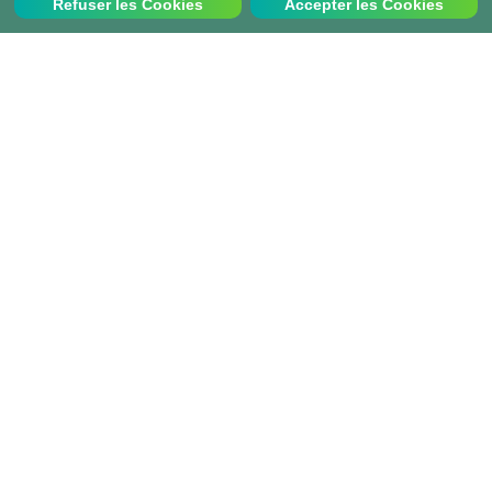
Refuser les Cookies
Accepter les Cookies
Nous contacter
Appelez-nous au:
+33 1 70 97 94 43
info@projects-abroad.fr
Pays d'action populaires