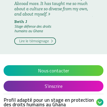
Abroad more. It has taught me so much
continu
about a culture so diverse from my own,
rights 
and about myself.
projects
Beth J
Elizab
Stage défense des droits
Stage déf
humains au Ghana
humains 
Lire le témoignage
Lire 
Nous contacter
S'inscrire
Profil adapté pour un stage en protection

des droits humains au Ghana