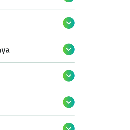

nya



