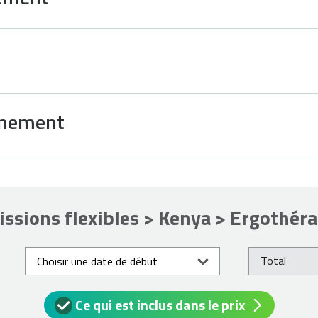
gnement
ssions flexibles > Kenya > Ergothéra
Total
Ce qui est inclus dans le prix