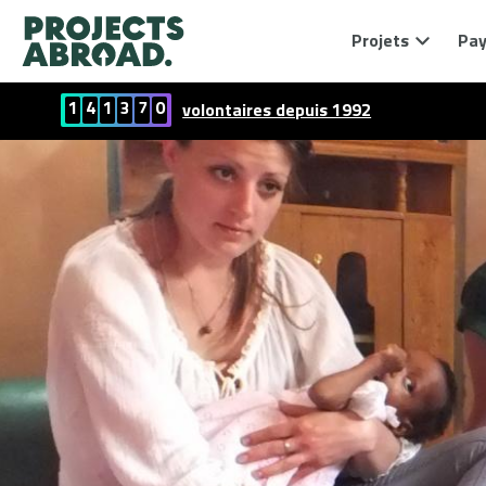
Projets
Pay
1
4
1
3
7
0
volontaires depuis 1992